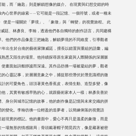
可能，而「鑰匙」則是解鎖想像的媒介。 在現實與幻想交錯的時
啟內心世界的線索——它可能是一段記憶、一個符號，或者一種未
》 便是一場關於「夢境」、「象徵」與「轉變」的視覺旅程。 此
陳威廷、林彥良、李翰，透過他們各自獨特的創作語言，共同建構
界。他們的作品像是三把鑰匙，解鎖夢境的不同維度，引導觀者
991年出生於台南的藝術家陳威廷，擅長以錯置與重組的語彙，編
既熟悉又陌生的場景。他持續探尋原生家庭與人際關係的深層脈
，使畫面如詩般靜謐而深遠。其作品彷彿一場被凝結的夢，觀者
完的心靈記事，於層層意象之中，捕捉那些潛伏於潛意識裡的微
設計的可愛角色，頭頂著黃色香蕉皮，表情生動、造型多變，像
的他，其實有敏感早熟的心，就跟藝術家本人一樣；林彥良善於
體、身分與城市記憶的故事，他的創作像是記憶與未來交織的拼
間的變化。李翰彷彿一位輕盈的造夢者，以簡練俐落的視覺語
而超現實的標記。他的畫面中，愛心不再只是溫柔的象徵，而是
注一場無形的情感賭局；骨頭戴著帽子閒晃四方，像是藏著祕密