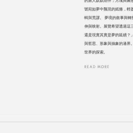
的旅人默默陪伴；方塊與圖
號宛如夢中飄現的紙條，輕
輯與荒謬。 夢境的敘事與轉
伸與映射。展覽希望透過這
還是現實其實是夢的延續？
與哲思、形象與抽象的邊界
世界的探索。
READ MORE