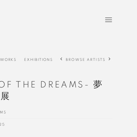
BROWSE ARTISTS
WORKS
EXHIBITIONS
 OF THE DREAMS- 夢
人展
AMS
025