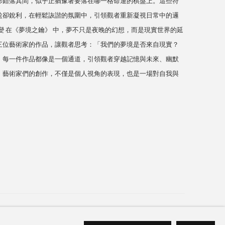
形錯落其間，似乎正猶豫著要落在哪一格命運的棋盤上。這些符
盈卻銳利，在輕鬆詼諧的氛圍中，引領觀者重新凝視日常中的邏
變 在《夢境之鑰》 中，夢不只是夜晚的幻想，而是現實世界的延
三位藝術家的作品，讓觀者思考：「我們的夢境是否來自現實？
」每一件作品都像是一個通道，引領觀者穿越記憶與未來、幽默
。藝術家們的創作，不僅是個人視角的表現，也是一場對自我與