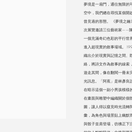
夢境是一扇門，通往無限的
空中，我們總在尋找某個開
曾見過的形態。 《夢境之鑰
次展覽邀請三位藝術家——
一個充滿奇幻色彩的平行世
進入超現實的敘事場域。 1
織出介於現實與記憶之間、
絡，將詩文作為敘事的線索
遊走其間，像在翻閱一冊未
光訊息。「阿蕉」是林彥良
在暗示這個一副小男孩模樣
在畫面與雕塑中編織關於個
圖，讓人得以窺見時光流轉
彙，為角色與場景貼上幽默
與骰子並肩登場，彷彿正下