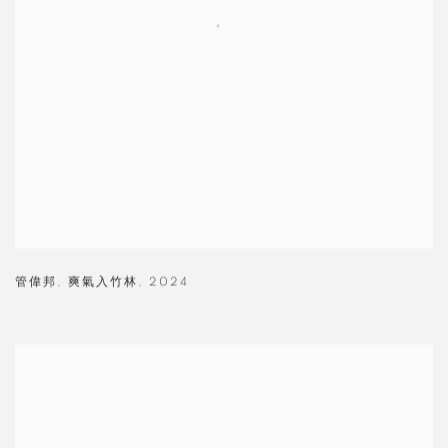
管偉邦
,
爽氣入竹林
,
2024