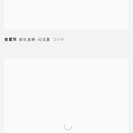
曾霆羽
,
壹玖老梗-沁涼夏
,
2019