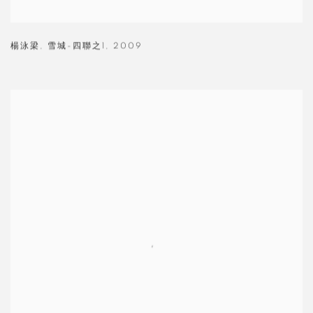
楊泳梁
,
雪城-四聯之1
,
2009