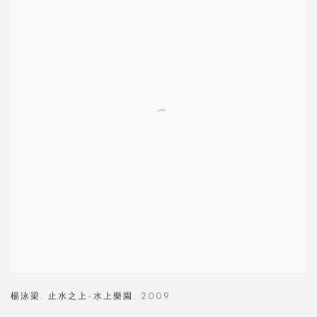
楊泳梁
,
止水之上-水上樂園
,
2009