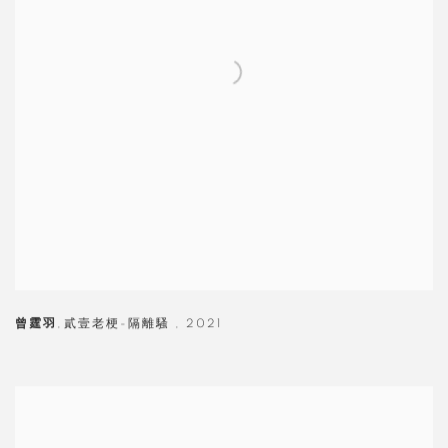
曾霆羽
,
貳壹老梗-隔離騷
,
2021