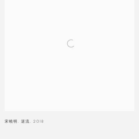
宋曉明
,
逆流
,
2018