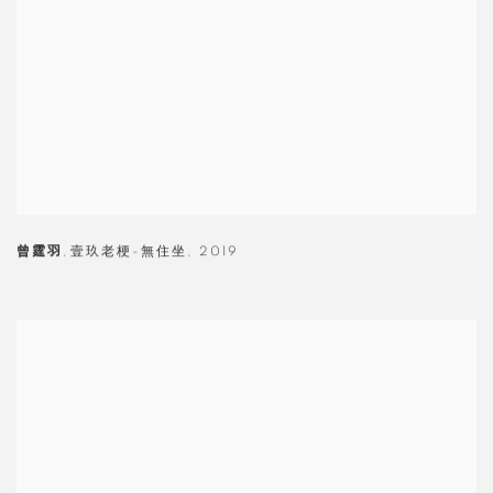
曾霆羽
,
壹玖老梗-無住坐
,
2019