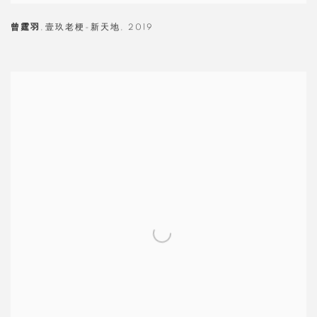
曾霆羽
,
壹玖老梗-新天地
,
2019